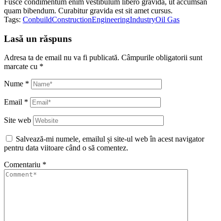
Fusce condimentum enim vestibulum libero gravida, ut accumsan
quam bibendum. Curabitur gravida est sit amet cursus.
Tags:
Conbuild
Construction
Engineering
Industry
Oil Gas
Lasă un răspuns
Adresa ta de email nu va fi publicată.
Câmpurile obligatorii sunt
marcate cu
*
Nume
*
Email
*
Site web
Salvează-mi numele, emailul și site-ul web în acest navigator
pentru data viitoare când o să comentez.
Comentariu
*