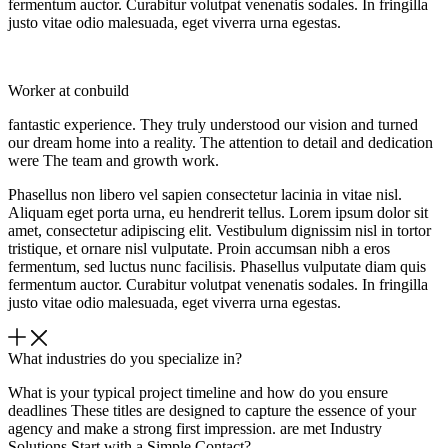
fermentum auctor. Curabitur volutpat venenatis sodales. In fringilla
justo vitae odio malesuada, eget viverra urna egestas.
Worker at conbuild
fantastic experience. They truly understood our vision and turned
our dream home into a reality. The attention to detail and dedication
were The team and growth work.
Phasellus non libero vel sapien consectetur lacinia in vitae nisl.
Aliquam eget porta urna, eu hendrerit tellus. Lorem ipsum dolor sit
amet, consectetur adipiscing elit. Vestibulum dignissim nisl in tortor
tristique, et ornare nisl vulputate. Proin accumsan nibh a eros
fermentum, sed luctus nunc facilisis. Phasellus vulputate diam quis
fermentum auctor. Curabitur volutpat venenatis sodales. In fringilla
justo vitae odio malesuada, eget viverra urna egestas.
What industries do you specialize in?
What is your typical project timeline and how do you ensure
deadlines These titles are designed to capture the essence of your
agency and make a strong first impression. are met Industry
Solutions Start with a Simple Contact?