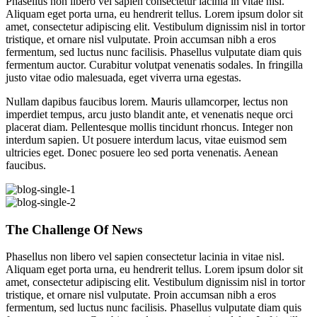
Phasellus non libero vel sapien consectetur lacinia in vitae nisl.
Aliquam eget porta urna, eu hendrerit tellus. Lorem ipsum dolor sit
amet, consectetur adipiscing elit. Vestibulum dignissim nisl in tortor
tristique, et ornare nisl vulputate. Proin accumsan nibh a eros
fermentum, sed luctus nunc facilisis. Phasellus vulputate diam quis
fermentum auctor. Curabitur volutpat venenatis sodales. In fringilla
justo vitae odio malesuada, eget viverra urna egestas.
Nullam dapibus faucibus lorem. Mauris ullamcorper, lectus non
imperdiet tempus, arcu justo blandit ante, et venenatis neque orci
placerat diam. Pellentesque mollis tincidunt rhoncus. Integer non
interdum sapien. Ut posuere interdum lacus, vitae euismod sem
ultricies eget. Donec posuere leo sed porta venenatis. Aenean
faucibus.
The Challenge Of News
Phasellus non libero vel sapien consectetur lacinia in vitae nisl.
Aliquam eget porta urna, eu hendrerit tellus. Lorem ipsum dolor sit
amet, consectetur adipiscing elit. Vestibulum dignissim nisl in tortor
tristique, et ornare nisl vulputate. Proin accumsan nibh a eros
fermentum, sed luctus nunc facilisis. Phasellus vulputate diam quis