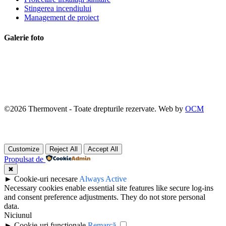
Stingerea incendiului
Management de proiect
Galerie foto
©
2026
Thermovent - Toate drepturile rezervate. Web by
OCM
Customize
Reject All
Accept All
Propulsat de
✖
►
Cookie-uri necesare
Always Active
Necessary cookies enable essential site features like secure log-ins
and consent preference adjustments. They do not store personal
data.
Niciunul
►
Cookie-uri funcționale
Remarcă