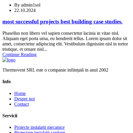
By
admin1sol
22.10.2024
most successful projects best building case studies.
Phasellus non libero vel sapien consectetur lacinia in vitae nisl.
Aliquam eget porta urna, eu hendrerit tellus. Lorem ipsum dolor sit
amet, consectetur adipiscing elit. Vestibulum dignissim nisl in tortor
tristique, et ornare nisl...
Continue Reading
Thermovent SRL este o companie inființată in anul 2002
Info
Home
Despre noi
Contact
Servicii
Proiecte instalații mecanice
Proiectare instalații sanitare