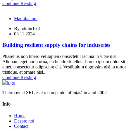
Continue Reading
Manufacture
By
admin1sol
03.11.2024
Building resilient supply chains for industries
Phasellus non libero vel sapien consectetur lacinia in vitae nisl.
Aliquam eget porta urna, eu hendrerit tellus. Lorem ipsum dolor sit
amet, consectetur adipiscing elit. Vestibulum dignissim nisl in tortor
tristique, et ornare nisl...
Continue Reading
Thermovent SRL este o companie inființată in anul 2002
Info
Home
Despre noi
Contact